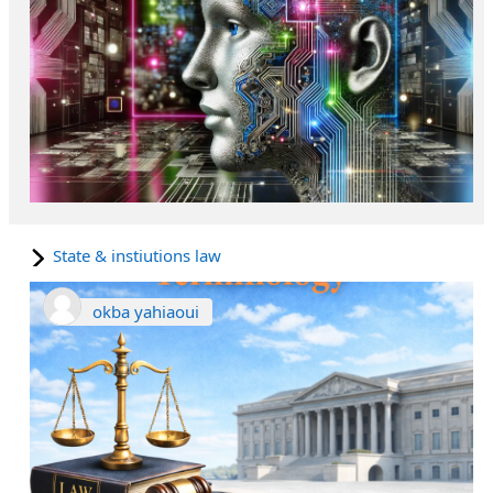
State & instiutions law
okba yahiaoui