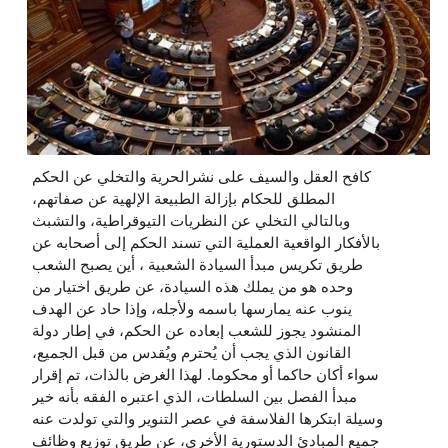
كافح العقل والسيف على نشرالحرية والتخلي عن الحكم
المطلق للحكام بإزالة الطبيعة الإلهية عن صفاتهم،
وبالتالي التخلي عن النظريات التيوقراطية، والتشبث
بالأفكار الواقعية العملية التي تسند الحكم إلى أصحابه عن
طريق تكريس مبدأ السيادة الشعبية ، أين يصبح الشعب
وحده هو من يملك هذه السيادة، عن طريق اختيار من
ينوب عنه يمارسها باسمه ولأجله، وإذا حاد عن الهدف
المنشود يجوز للشعب إبعاده عن الحكم، في إطار دولة
القانون الذي يجب أن يُحترم ويُقدس من قبل الجميع،
سواء أكان حاكما أو محكوما. لهذا الغرض بالذات، تم إقرار
مبدأ الفصل بين السلطات، الذي اعتبره الفقه بأنه خير
وسيلة ابتكرها الفلاسفة في عصر التنوير والتي تولدت عنه
جميع المبادئ الدستورية الأخرى، عن طريق توزيع وظائف