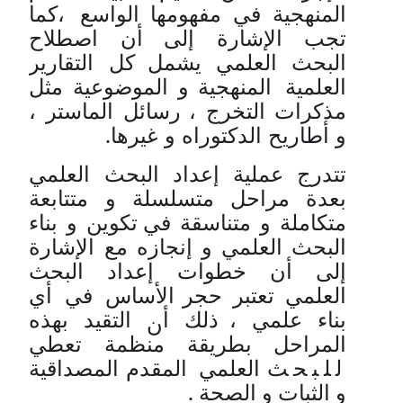
المنهجية
في
مفهومها
الواسع
،كما
تجب
الإشارة
إلى
أن
اصطلاح
البحث
العلمي
يشمل
كل
التقارير
العلمية
المنهجية
و
الموضوعية
مثل
مذكرات
التخرج
، رسائل
الماستر
،
و
أطاريح
الدكتوراه
و
غيرها
.
تتدرج
عملية
إعداد
البحث
العلمي
بعدة
مراحل
متسلسلة
و
متتابعة
متكاملة
و
متناسقة
في
تكوين
و
بناء
البحث
العلمي
و
إنجازه
مع
الإشارة
إلى
أن
خطوات
إعداد
البحث
العلمي
تعتبر
حجر
الأساس
في
أي
بناء
علمي
، ذلك
أ
التقيد
بهذه
ن
المراحل
بطريقة
منظمة
تعطي
للبحث
العلمي
المقدم
المصداقية
و
الثبات
و
الصحة
.