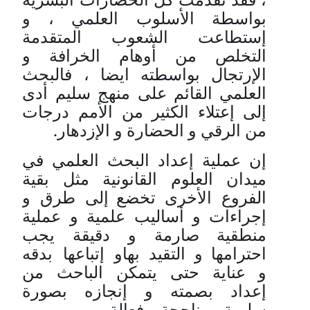
بواسطة الأسلوب العلمي ، و
إستطاعت الشعوب المتقدمة
التخلص من أوهام الخرافة و
الإرتجال بواسطته ايضا ، فالبحث
العلمي القائم على منهج سليم أدى
إلى إعتلاء الكثير من الأمم درجات
من الرقي و الحضارة و الإزدهار.
إن
عملية
إعداد
البحث
العلمي
في
ميدان
العلوم
القانونية
مثل
بقية
الفروع
الأخرى
تخضع
إلى
طرق
و
إجراءات
و
أساليب
علمية
و
عملية
منطقية
صارمة
و
دقيقة
يجب
احترامها
و
التقيد
بها
و
إتباعها
بدقه
و
عناية
حتى
يتمكن
الباحث
من
إعداد
بصمته
و
إنجازه
بصورة
سليمة
و
ناجحة
و
فعالة
.