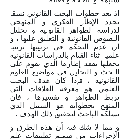
إذ تعد خطوات البحث القانوني نسقا
يحدد الإطار الفكري و المنهجي
لدراسة الظواهر القانونية و تحليل
النصوص القانونية و التعليق عليها ، و
أن عدم التحكم في ترتيبها ترتيبا
علميا اثناء القيام بالدراسات القانونية
يجعلها تفقد إطارها الذي يقوم على
البحث و التحليل في مواضيع العلوم
القانونية ، فإدا كان هدف البحث
العلمي هو معرفة العلاقات التي
تربط الظواهر و تفسيرها ، فإن
المنهج بخطواته هو السبيل الذي
يسلكه الباحث لتحقيق ذلك الهدف .
و
مما
لا
شك
فيه
أن
هذه
الطرق
و
الإجراءات
من
صميم
تطبيقات
علم