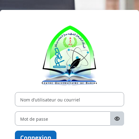
Passer au contenu principal
Connexion à En
Nom d’utilisateur ou courriel
Mot de passe
Connexion